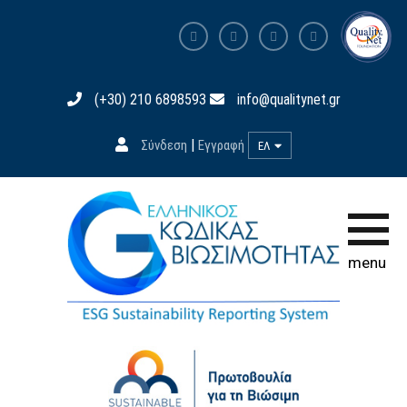
Αρχική σελίδα
(+30) 210 6898593
info@qualitynet.gr
Ο Κώδικας
|
Σύνδεση
Εγγραφή
ΕΛ
Συμμετοχή
Εκπαίδευση
Βάση Δεδομένων
menu