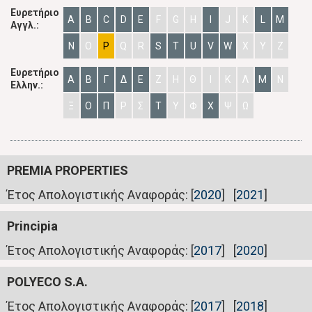
Ευρετήριο
A
B
C
D
E
F
G
H
I
J
K
L
M
Αγγλ.:
N
O
P
Q
R
S
T
U
V
W
X
Y
Z
Ευρετήριο
Α
Β
Γ
Δ
Ε
Ζ
Η
Θ
Ι
Κ
Λ
Μ
Ν
Ελλην.:
Ξ
Ο
Π
Ρ
Σ
Τ
Υ
Φ
Χ
Ψ
Ω
PREMIA PROPERTIES
Έτος Απολογιστικής Αναφοράς: [
2020
] [
2021
]
Principia
Έτος Απολογιστικής Αναφοράς: [
2017
] [
2020
]
POLYECO S.A.
Έτος Απολογιστικής Αναφοράς: [
2017
] [
2018
]