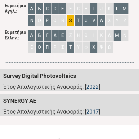
Ευρετήριο
A
B
C
D
E
F
G
H
I
J
K
L
M
Αγγλ.:
N
O
P
Q
R
S
T
U
V
W
X
Y
Z
Ευρετήριο
Α
Β
Γ
Δ
Ε
Ζ
Η
Θ
Ι
Κ
Λ
Μ
Ν
Ελλην.:
Ξ
Ο
Π
Ρ
Σ
Τ
Υ
Φ
Χ
Ψ
Ω
Survey Digital Photovoltaics
Έτος Απολογιστικής Αναφοράς: [
2022
]
SYNERGY AE
Έτος Απολογιστικής Αναφοράς: [
2017
]