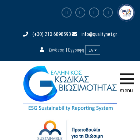
Αρχική σελίδα
(+30) 210 6898593
info@qualitynet.gr
Ο Κώδικας
|
Σύνδεση
Εγγραφή
ΕΛ
Συμμετοχή
Εκπαίδευση
Βάση Δεδομένων
menu