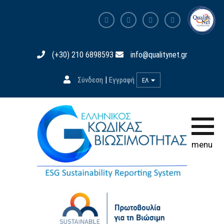
Αρχική σελίδα
(+30) 210 6898593
info@qualitynet.gr
Ο Κώδικας
|
Σύνδεση
Εγγραφή
ΕΛ
Συμμετοχή
Εκπαίδευση
Βάση Δεδομένων
menu