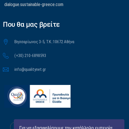
dialogue.sustainable-greece.com
Που θα μας βρείτε
Βησσαρίωνος 3-5, Τ.Κ.:10672 Αθήνα
(+30) 210-6898593
info@qualitynet.gr
Για να εξασφαλίσουμε την κατάλληλη εμπειρία