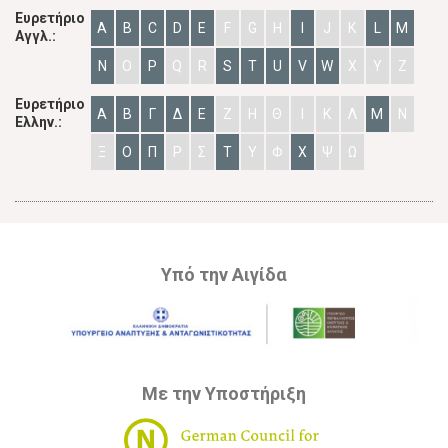
Ευρετήριο
A
B
C
D
E
F
G
H
I
J
K
L
M
Αγγλ.:
N
O
P
Q
R
S
T
U
V
W
X
Y
Z
Ευρετήριο
Α
Β
Γ
Δ
Ε
Ζ
Η
Θ
Ι
Κ
Λ
Μ
Ν
Ελλην.:
Ξ
Ο
Π
Ρ
Σ
Τ
Υ
Φ
Χ
Ψ
Ω
Υπό την Αιγίδα
Με την Υποστήριξη