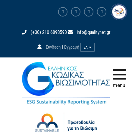
Αρχική σελίδα
(+30) 210 6898593
info@qualitynet.gr
Ο Κώδικας
|
Σύνδεση
Εγγραφή
ΕΛ
Συμμετοχή
Εκπαίδευση
Βάση Δεδομένων
menu