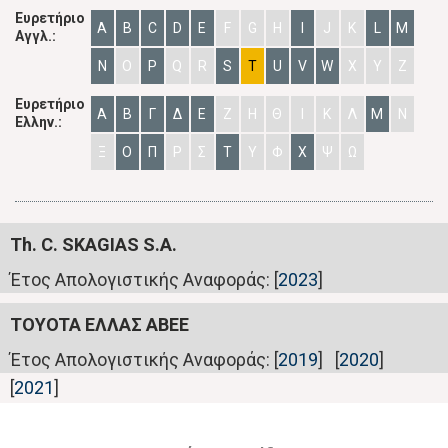
Ευρετήριο
A
B
C
D
E
F
G
H
I
J
K
L
M
Αγγλ.:
N
O
P
Q
R
S
T
U
V
W
X
Y
Z
Ευρετήριο
Α
Β
Γ
Δ
Ε
Ζ
Η
Θ
Ι
Κ
Λ
Μ
Ν
Ελλην.:
Ξ
Ο
Π
Ρ
Σ
Τ
Υ
Φ
Χ
Ψ
Ω
Th. C. SKAGIAS S.A.
Έτος Απολογιστικής Αναφοράς: [
2023
]
TOYOTA ΕΛΛΑΣ ΑΒΕΕ
Έτος Απολογιστικής Αναφοράς: [
2019
] [
2020
]
[
2021
]