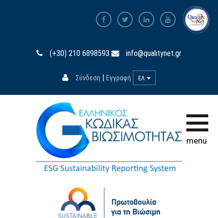
Αρχική σελίδα
(+30) 210 6898593
info@qualitynet.gr
Ο Κώδικας
|
Σύνδεση
Εγγραφή
ΕΛ
Συμμετοχή
Εκπαίδευση
Βάση Δεδομένων
menu