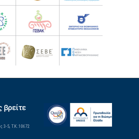
ς βρείτε
 3-5, Τ.Κ.:10672