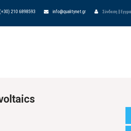
(+30) 210 6898593
info@qualitynet.gr
|
Σύνδεση
Εγγρ
voltaics