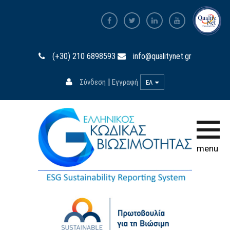
Αρχική σελίδα
(+30) 210 6898593
info@qualitynet.gr
Ο Κώδικας
|
Σύνδεση
Εγγραφή
ΕΛ
Συμμετοχή
Εκπαίδευση
Βάση Δεδομένων
menu