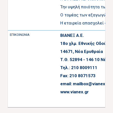
Την υψηλή ποιότητα των π
Ο τομέας των εξαγωγών απ
Η εταιρεία απασχολεί σήμ
ΕΠΙΚΟΙΝΩΝΙΑ:
ΒΙΑΝΕΞ Α.Ε.
18ο χλμ. Εθνικής Οδού Α
14671, Νέα Ερυθραία
Τ.Θ. 52894 - 146 10 Νέα 
Τηλ.: 210 8009111
Fax: 210 8071573
email:
mailbox@vianex.gr
www.vianex.gr