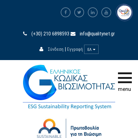
Αρχική σελίδα
(+30) 210 6898593
info@qualitynet.gr
Ο Κώδικας
|
Σύνδεση
Εγγραφή
ΕΛ
Συμμετοχή
Εκπαίδευση
Βάση Δεδομένων
menu