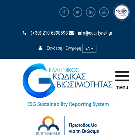
Αρχική σελίδα
(+30) 210 6898593
info@qualitynet.gr
Ο Κώδικας
|
Σύνδεση
Εγγραφή
ΕΛ
Συμμετοχή
Εκπαίδευση
Βάση Δεδομένων
menu