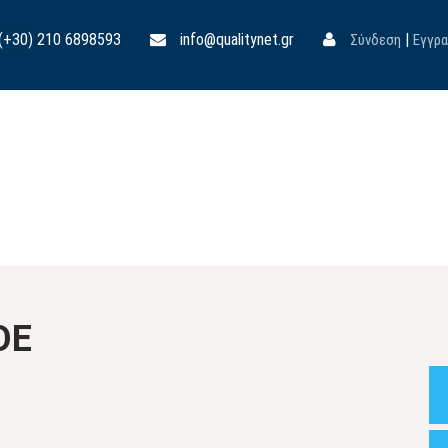
(+30) 210 6898593
info@qualitynet.gr
|
Σύνδεση
Εγγρ
ΟΕ