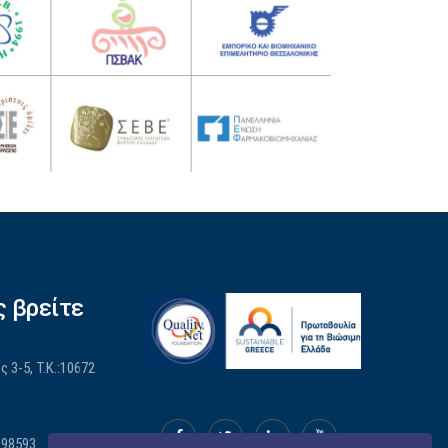
ς βρείτε
 3-5, Τ.Κ.:10672
898593