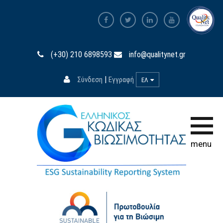
Αρχική σελίδα
(+30) 210 6898593
info@qualitynet.gr
Ο Κώδικας
|
Σύνδεση
Εγγραφή
ΕΛ
Συμμετοχή
Εκπαίδευση
Βάση Δεδομένων
menu